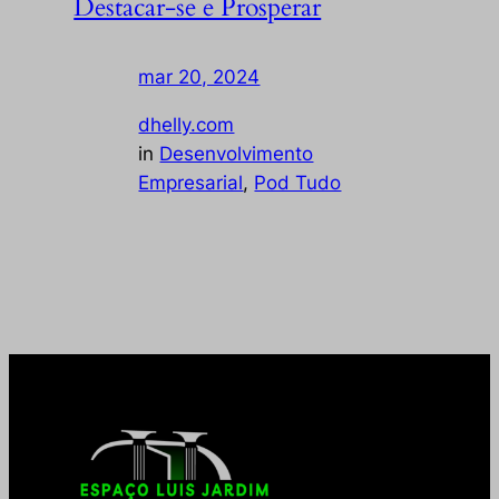
Destacar-se e Prosperar
mar 20, 2024
—
by
dhelly.com
in
Desenvolvimento
Empresarial
, 
Pod Tudo
Enfrentando uma competição intensa no
mercado? Descubra como se destacar …