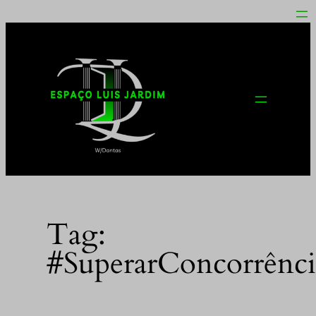
Pular
para
o
conteúdo
Tag:
#SuperarConcorrênci