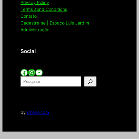
Privacy Policy
Terms aond Conditions
Contato
Cadastre-se | Espaço Luis Jardim
Administração
Social
Facebook
Instagram
YouTube
P
e
Adm
s
q
u
by
dhelly.com
i
s
a
r