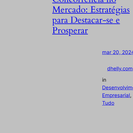
Mercado: Estratégias
para Destacar-se e
Prosperar
mar 20, 202
dhelly.com
by
in
Desenvolvim
Empresarial
, 
Tudo
Enfrentando uma competição intensa no
mercado? Descubra como se destacar …