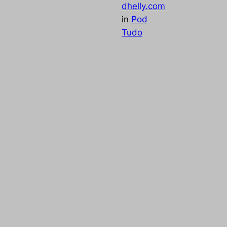
dhelly.com
Merg
in
Pod
Cand
Lima
Tudo
podc
Descubra como as plantas sagradas Daime e
agor
Ayahuasca podem transformar seu processo
tradi
de autoconhecimento e cura. Ouça
depoimentos e saiba mais sobre suas
propriedades espirituais e terapêuticas.
niz
Sem
a.
a
a
sas
o as