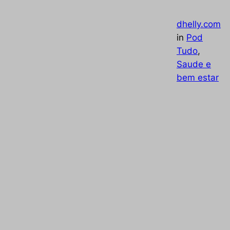
—
by
dhelly.com
in
Pod
Tudo
, 
Saude e
bem estar
Os Benefícios da Acupuntura e Medicina
Chinesa com a Especialista Dra. Licelle Di
No podcast mais recente do “PodTudo 
Limites”, tivemos a honra de receber a Dr
Licelle Diniz, uma renomada acupunturist
com formação na China e certificada pel
ONU. Dra. Licelle compartilhou suas valio
experiências e conhecimentos sobre com
terapias integrativas podem…