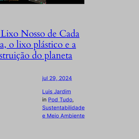
Lixo Nosso de Cada
a, o lixo plástico e a
struição do planeta
jul 29, 2024
—
by
Luis Jardim
in
Pod Tudo
, 
Sustentabilidade
e Meio Ambiente
xo plastico e a destruição do planeta Ao
o dos 26.000 anos de civilização, a
ação da natureza e o uso de recursos