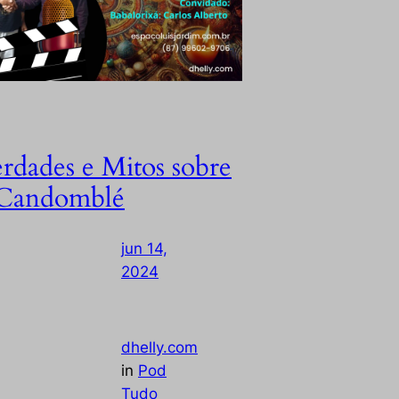
rdades e Mitos sobre
Candomblé
jun 14,
2024
—
by
dhelly.com
in
Pod
Tudo