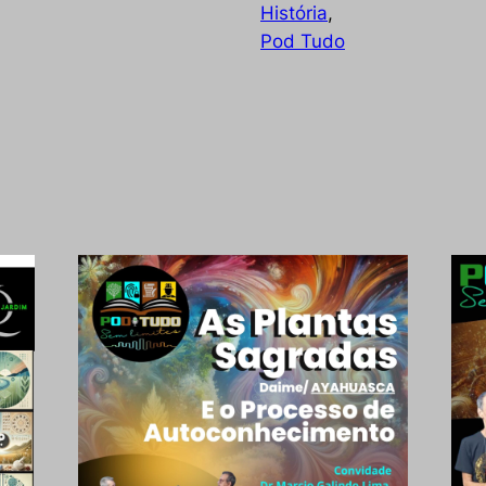
História
, 
natu
Pod Tudo
signi
assi
Imagem que captura o processo criativo de
erra
Humberto, mostrando o início de uma charge,
coní
com elementos tradicionais de desenho e
humor.