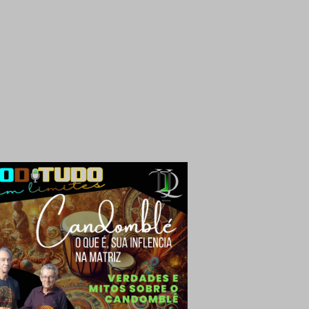
rais pelos humanos geraram impactos
ficativos. No final da Idade do Bronze,
stimos à extinção da megafauna e à
dicação de florestas de ciprestes e
feras na Grécia e no Oriente…