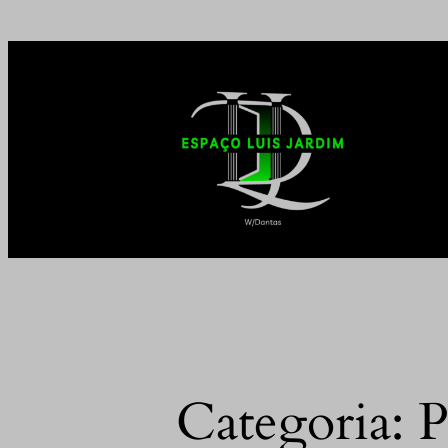
Pular
para
o
conteúdo
Categoria:
P