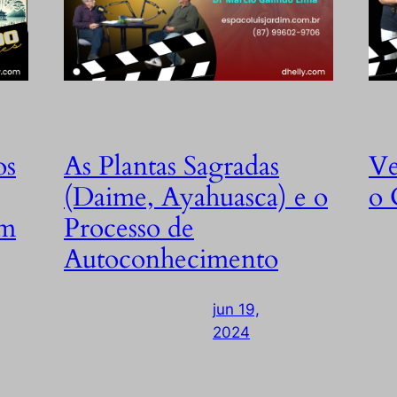
os
As Plantas Sagradas
Ve
(Daime, Ayahuasca) e o
o 
om
Processo de
Autoconhecimento
jun 19,
2024
—
by