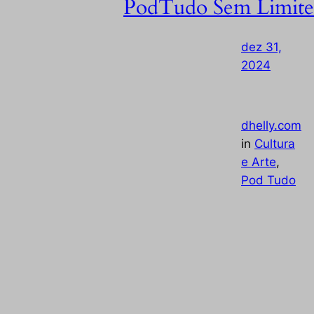
PodTudo Sem Limite
dez 31,
2024
—
by
dhelly.com
in
Cultura
e Arte
, 
Pod Tudo
Retrospectiva 2024 – PodTudo Sem Limit
Revivendo os Momentos Marcantes do N
Ano! 2024 foi um ano de muitas conquist
aprendizados e conexões para o PodTud
Sem Limites ! Em nosso canal no YouTube
trouxemos histórias que emocionaram,
debates que inspiraram e conteúdos que
educaram. Agora, encerramos o ano co