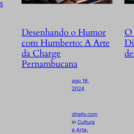
s
Desenhando o Humor
O 
com Humberto: A Arte
Di
da Charge
de
Pernambucana
ago 16,
es:
2024
osso
as,
—
by
o
,
dhelly.com
O Li
in
Cultura
long
e Arte
, 
m uma
ocup