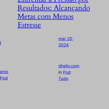
Resultados: Alcançando
Metas com Menos
Estresse
mar 20,
4
—
2024
—
by
dhelly.com
ento
in
Pod
Pod
Tudo
Sinta-se sobrecarregado pela constante
pressão por resultados no trabalho? Explore
estratégias para equilibrar expectativas e
gerenciar o estresse, guiando você a um
sucesso sustentável.