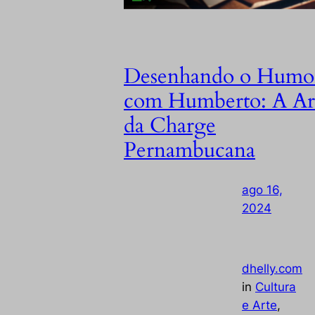
Desenhando o Humo
com Humberto: A Ar
da Charge
Pernambucana
ago 16,
2024
—
by
dhelly.com
in
Cultura
e Arte
, 