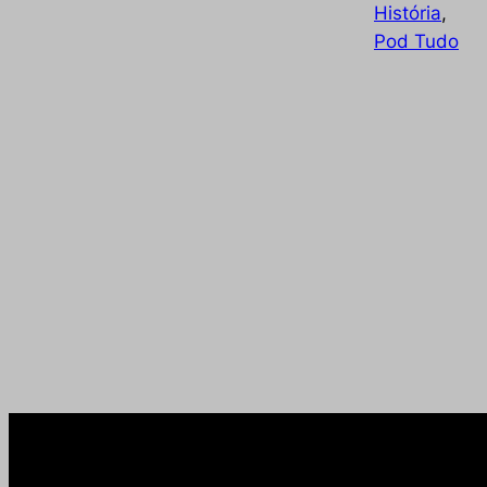
História
, 
Pod Tudo
Imagem que captura o processo criativo
Humberto, mostrando o início de uma cha
com elementos tradicionais de desenho e
humor.