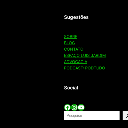
Sugestões
SOBRE
BLOG
CONTATO
ESPAÇO LUIS JARDIM
ADVOCACIA
PODCAST: PODTUDO
Social
Facebook
Instagram
YouTube
P
e
Adm
s