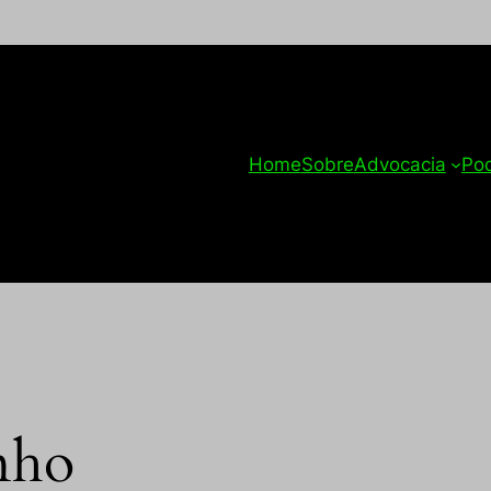
Home
Sobre
Advocacia
Po
nho