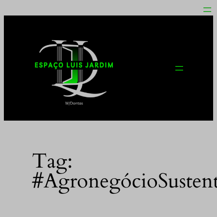
Pular
para
o
conteúdo
Tag:
#AgronegócioSustent