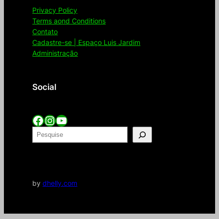
Privacy Policy
Terms aond Conditions
Contato
Cadastre-se | Espaço Luis Jardim
Administração
Social
Facebook
Instagram
YouTube
P
e
Adm
s
q
u
by
dhelly.com
i
s
a
r