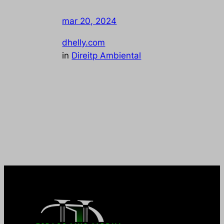
mar 20, 2024
—
by
dhelly.com
in
Direitp Ambiental
Conheça estratégias para tornar seu
agronegócio mais sustentável, contribuindo
para a preservação do meio ambiente e
fortalecendo a responsabilidade social do
negócio.